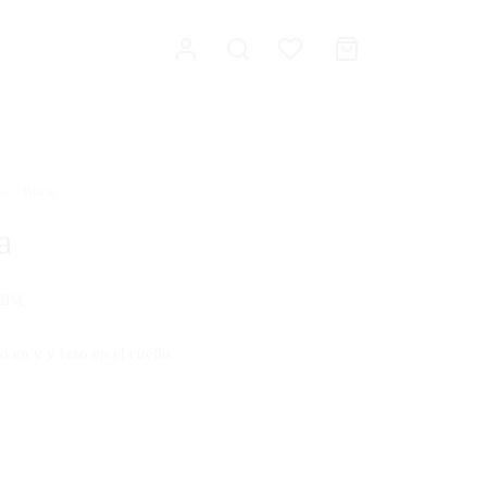
s
/
Blusa
a
TBM
o en v y lazo en el cuello