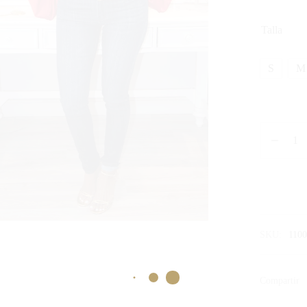
Talla
S
M
SKU:
110
Compartir