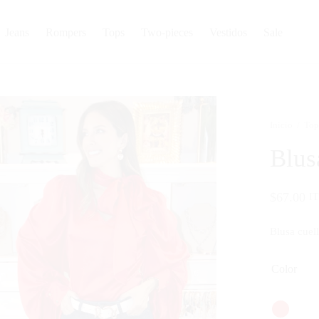
Jeans
Rompers
Tops
Two-pieces
Vestidos
Sale
Inicio
/
Top
Blus
$
67.00
I
Blusa cuell
Color