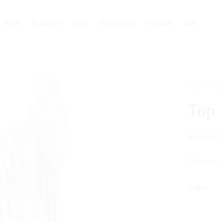
Jeans
Rompers
Tops
Two-pieces
Vestidos
Sale
Inicio
/
Top
Top
$
63.00
I
T
op corto
Color