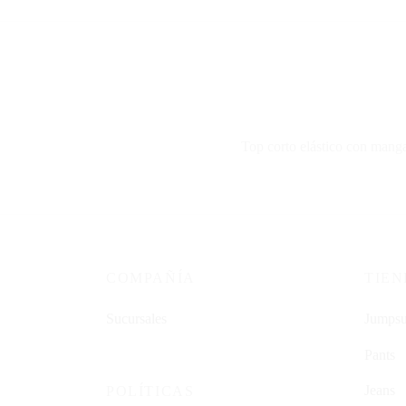
T
op corto elástico con mang
COMPAÑÍA
TIE
Sucursales
Jumpsu
Pants
Jeans
POLÍTICAS