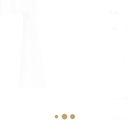
Talla
M
L
SKU:
ST2
Compartir