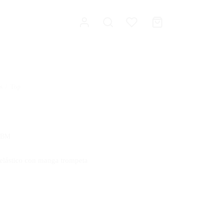
s
/
Top
TBM
 elástico con manga trompeta