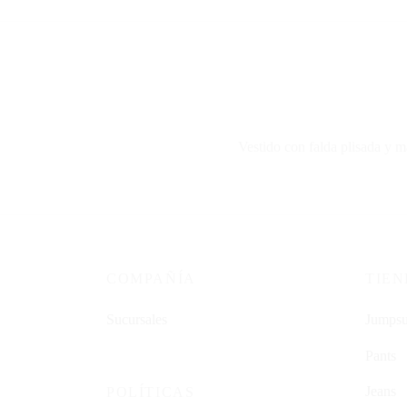
Vestido con falda plisada y ma
COMPAÑÍA
TIE
Sucursales
Jumpsu
Pants
Jeans
POLÍTICAS