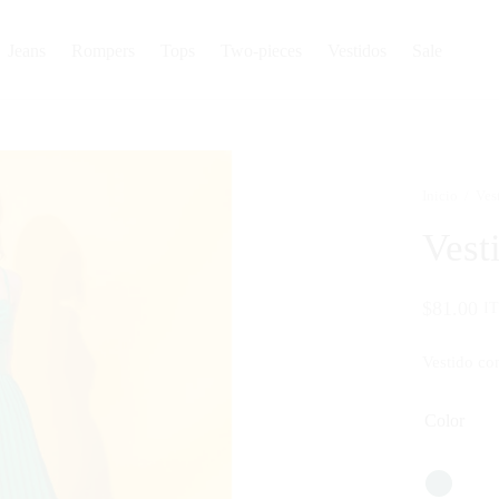
Jeans
Rompers
Tops
Two-pieces
Vestidos
Sale
Inicio
/
Ves
Vest
$
81.00
I
Vestido con
Color