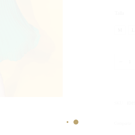
Talla
M
L
SKU:
ID1
Compartir