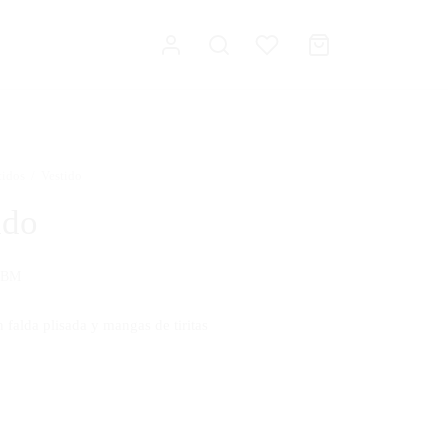
tidos
/
Vestido
ido
TBM
 falda plisada y mangas de tiritas